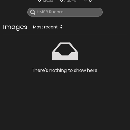
0
0
0
IMAGES
ALBUMS
Images
Most recent
There's nothing to show here.