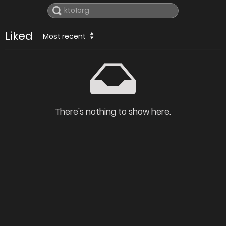
Liked
Most recent
There's nothing to show here.