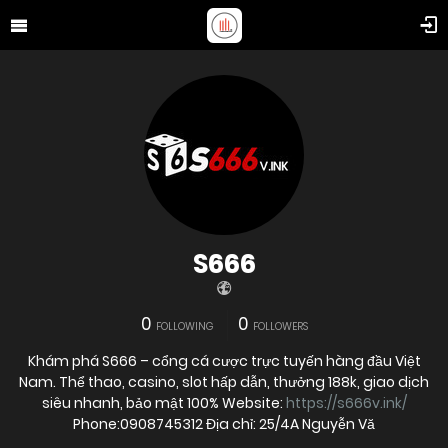
S666
0
0
FOLLOWING
FOLLOWERS
Khám phá S666 – cổng cá cược trực tuyến hàng đầu Việt
Nam. Thể thao, casino, slot hấp dẫn, thưởng 188k, giao dịch
siêu nhanh, bảo mật 100% Website:
https://s666v.ink/
Phone:0908745312 Địa chỉ: 25/4A Nguyễn Vă