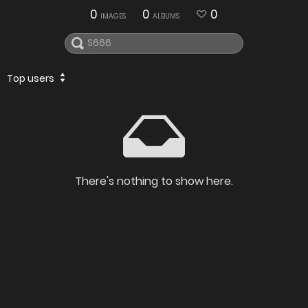
0
0
0
IMAGES
ALBUMS
Top users
There's nothing to show here.