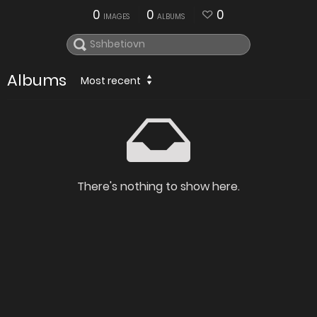
0
0
0
IMAGES
ALBUMS
Albums
Most recent
There's nothing to show here.