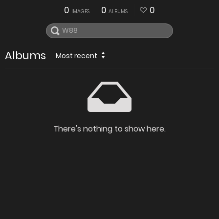
0
0
0
IMAGES
ALBUMS
Albums
Most recent
There's nothing to show here.