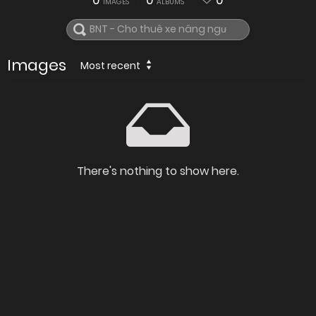
0
0
0
IMAGES
ALBUMS
Images
Most recent
There's nothing to show here.