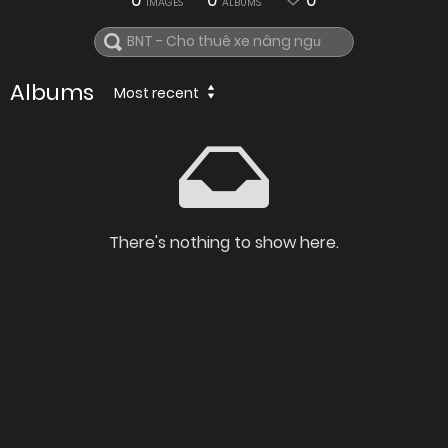
0
0
0
IMAGES
ALBUMS
Albums
Most recent
There's nothing to show here.