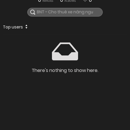
0
0
0
IMAGES
ALBUMS
Top users
There's nothing to show here.