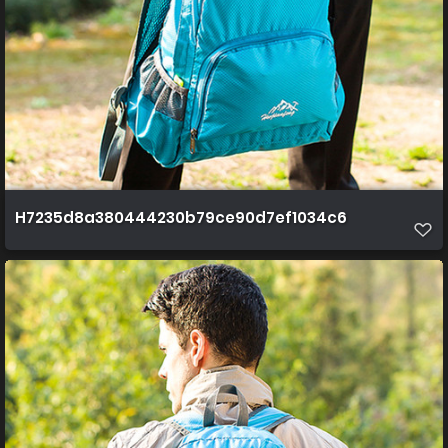
H7235d8a380444230b79ce90d7ef1034c6