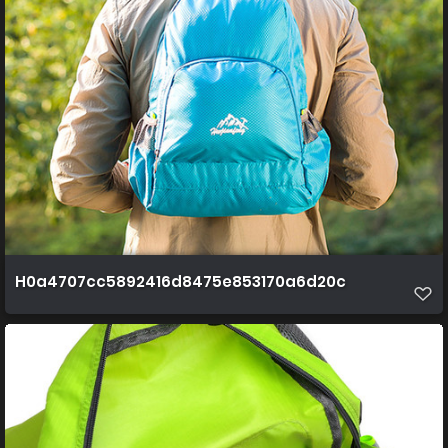
H0a4707cc5892416d8475e853170a6d20c