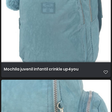
Mochila juvenil infantil crinkle up4you