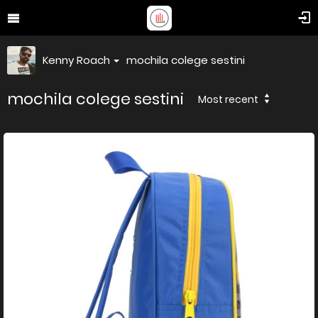
Kenny Roach
mochila colege sestini
mochila colege sestini
Most recent