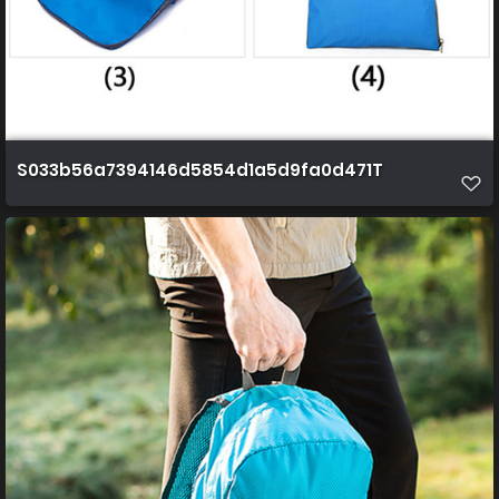
S033b56a7394146d5854d1a5d9fa0d471T