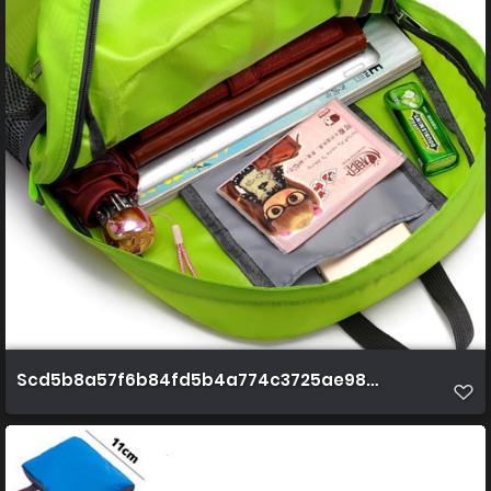
Scd5b8a57f6b84fd5b4a774c3725ae985w