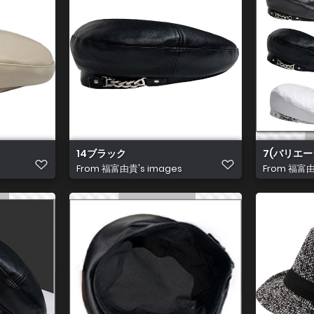
14ブラック
7(バリエー
From
福富由貴's images
From
福富由貴