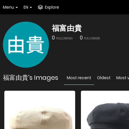
Menu
EN
Explore
福富由貴
0
0
FOLLOWING
FOLLOWERS
福富由貴's Images
Most recent
Oldest
Most 