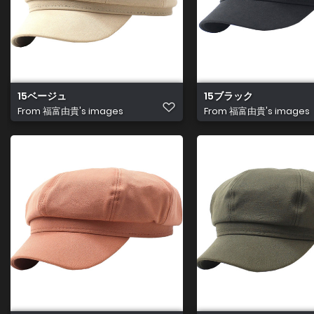
15ベージュ
15ブラック
From
福富由貴's images
From
福富由貴's images