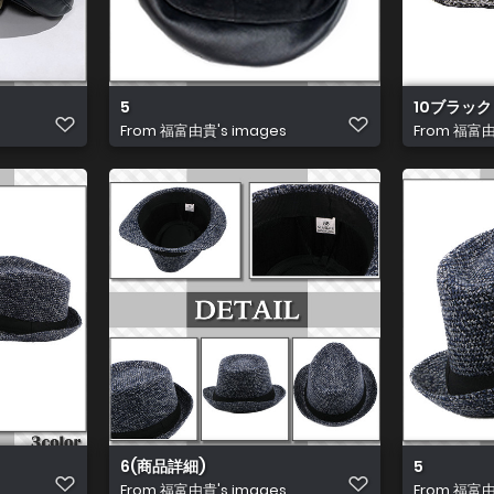
5
10ブラック
From
福富由貴's images
From
福富由貴
6(商品詳細)
5
From
福富由貴's images
From
福富由貴