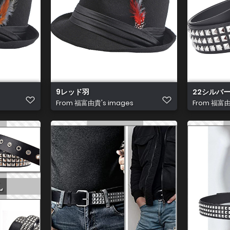
9レッド羽
22シルバ
From
福富由貴's images
From
福富由貴