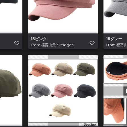
15ピンク
15グレー
From
福富由貴's images
From
福富由貴