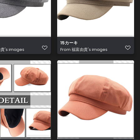
15カーキ
's images
From
福富由貴's images