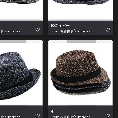
10ネイビー
's images
From
福富由貴's images
4
's images
From
福富由貴's images