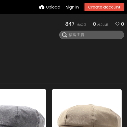
Upload
Sign in
Create account
847
0
0
IMAGES
ALBUMS