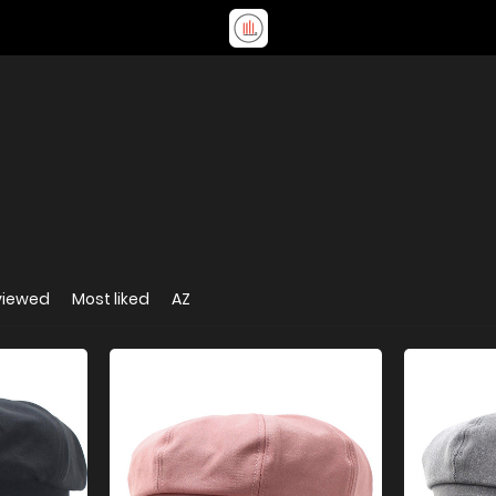
viewed
Most liked
AZ