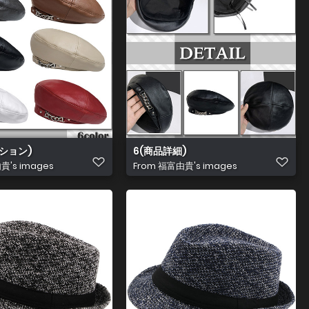
ション)
6(商品詳細)
's images
From
福富由貴's images