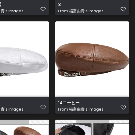
)
3
's images
From
福富由貴's images
14コーヒー
's images
From
福富由貴's images