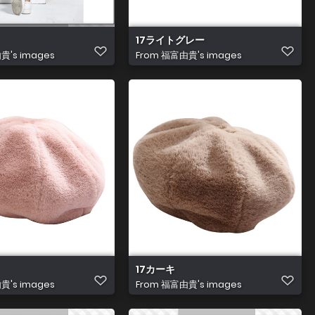
17ライトグレー
's images
From
福富由貴's images
17カーキ
's images
From
福富由貴's images