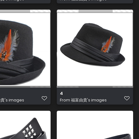
4
's images
From
福富由貴's images