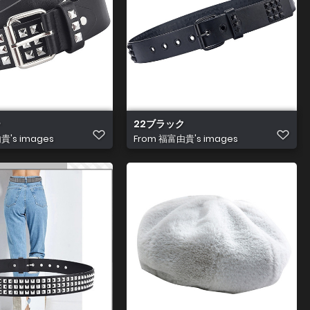
ー
22ブラック
's images
From
福富由貴's images